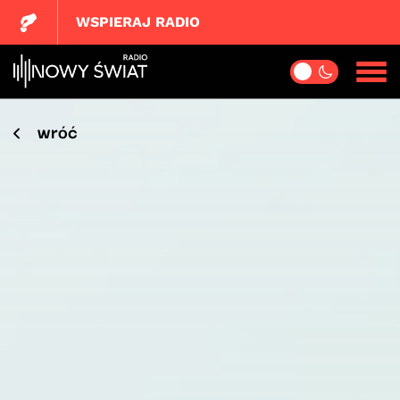
WSPIERAJ RADIO
wróć