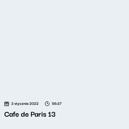
3 stycznia 2022
56:37
Cafe de Paris 13