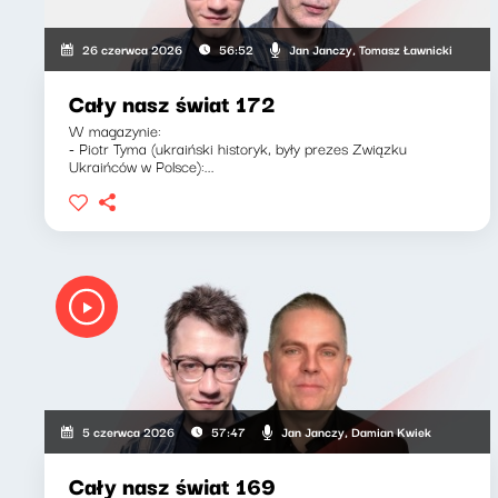
Jan Janczy, Tomasz Ławnicki
26 czerwca 2026
56:52
Cały nasz świat 172
W magazynie:
- Piotr Tyma (ukraiński historyk, były prezes Związku
Ukraińców w Polsce):...
Jan Janczy, Damian Kwiek
5 czerwca 2026
57:47
Cały nasz świat 169