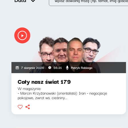
Patryk Rabiega
7 sierpnia 2026
56:31
Cały nasz świat 179
W magazynie:
- Marcin Krzyżanowski (orientalista): Iran - negocjacje
pokojowe, zwrot ws. cieśniny...