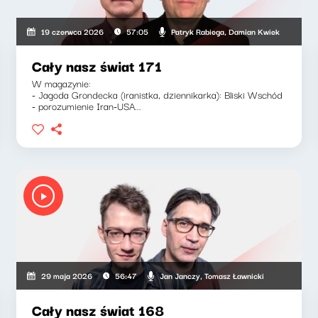
Patryk Rabiega, Damian Kwiek
19 czerwca 2026
57:05
Cały nasz świat 171
W magazynie:
- Jagoda Grondecka (iranistka, dziennikarka): Bliski Wschód
- porozumienie Iran-USA...
Jan Janczy, Tomasz Ławnicki
29 maja 2026
56:47
Cały nasz świat 168