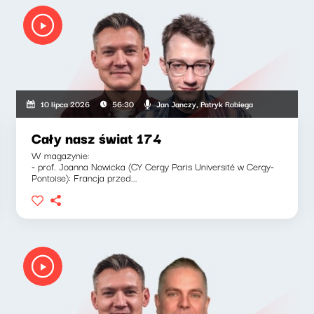
Jan Janczy, Patryk Rabiega
10 lipca 2026
56:30
Cały nasz świat 174
W magazynie:
- prof. Joanna Nowicka (CY Cergy Paris Université w Cergy-
Pontoise): Francja przed...