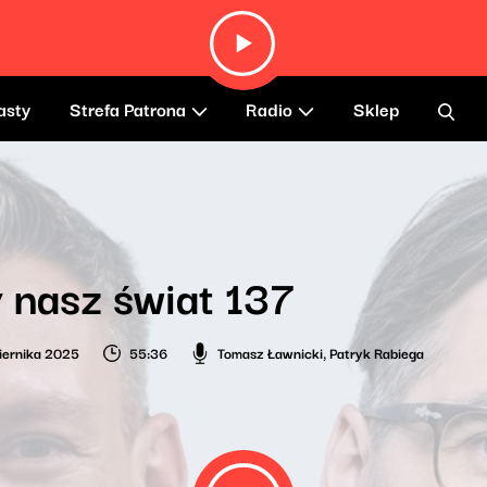
asty
Strefa Patrona
Radio
Sklep
 nasz świat 137
iernika 2025
55:36
Tomasz Ławnicki
,
Patryk Rabiega