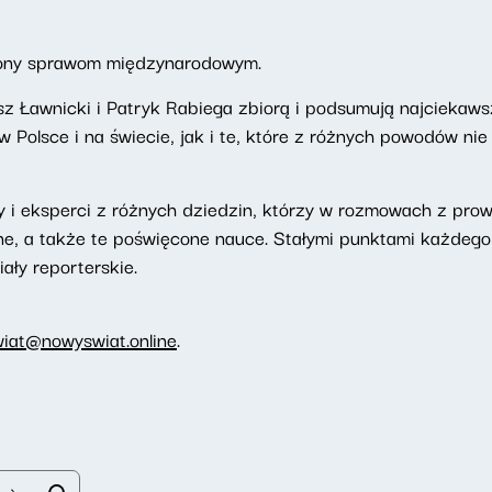
ony sprawom międzynarodowym.
z Ławnicki i Patryk Rabiega zbiorą i podsumują najciekaws
Polsce i na świecie, jak i te, które z różnych powodów nie
 i eksperci z różnych dziedzin, którzy w rozmowach z pr
ne, a także te poświęcone nauce. Stałymi punktami każdeg
iały reporterskie.
wiat@nowyswiat.online
.