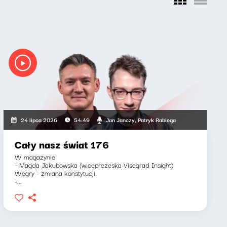
Jan Janczy, Patryk Rabiega
24 lipca 2026
54:49
Cały nasz świat 176
W magazynie:
- Magda Jakubowska (wiceprezeska Visegrad Insight):
Węgry - zmiana konstytucji,
-...