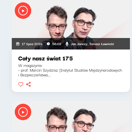
Jan Janczy, Tomasz Ławnicki
17 lipca 2026
56:02
Cały nasz świat 175
W magazynie:
- prof. Marcin Szydzisz (Instytut Studiów Międzynarodowych
i Bezpieczeństwa,...