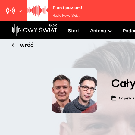
Pion i poziom!
Radio Nowy Świat
Start
Antena
Podc
wróć
Cały
17 paźdz