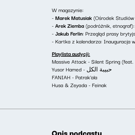
W magazynie:
-
Marek Matusiak
(Ośrodek Studiów 
-
Arek Ziemba
(podróżnik, etnograf)
-
Jakub Ferlin
: Przegląd prasy brytyjs
- Kartka z kalendarza: Inauguracja w
Playlista audycji:
Massive Attack - Silent Spring (feat.
Yusor Hamed - حبيبة الكل
FANIAH - Patrak'ala
Husa & Zeyada - Feinak
Opis podcastu