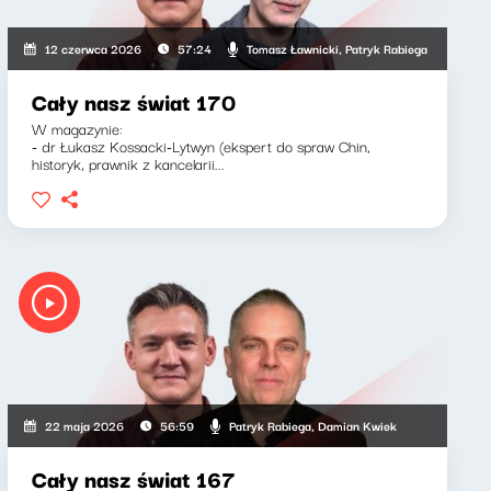
Tomasz Ławnicki, Patryk Rabiega
12 czerwca 2026
57:24
Cały nasz świat 170
W magazynie:
- dr Łukasz Kossacki-Lytwyn (ekspert do spraw Chin,
historyk, prawnik z kancelarii...
Patryk Rabiega, Damian Kwiek
22 maja 2026
56:59
Cały nasz świat 167