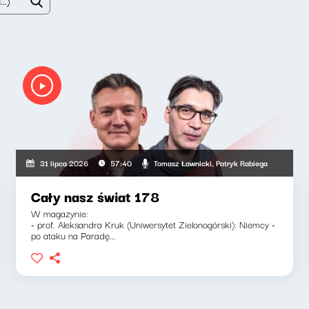
Tomasz Ławnicki, Patryk Rabiega
31 lipca 2026
57:40
Cały nasz świat 178
W magazynie:
- prof. Aleksandra Kruk (Uniwersytet Zielonogórski): Niemcy -
po ataku na Paradę...