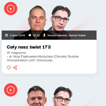
Tomasz Ławnicki, Damian Kwiek
3 lipca 2026
57:12
Cały nasz świat 173
W magazynie:
- dr Alicja Fijałkowska-Myszyńska (Ośrodek Studiów
Amerykańskich UW): Wenezuela...