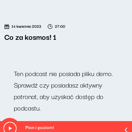
14 kwietnia 2023
27:00
Co za kosmos! 1
Ten podcast nie posiada pliku demo.
Sprawdź czy posiadasz aktywny
patronat, aby uzyskać dostęp do
podcastu.
Minimalna kwota wpłaty: 20zł
Pion i poziom!