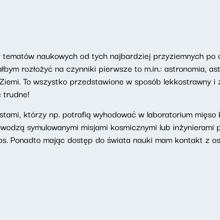
 tematów naukowych od tych najbardziej przyziemnych po
bym rozłożyć na czynniki pierwsze to m.in.: astronomia, astr
 o Ziemi. To wszystko przedstawione w sposób lekkostrawny i
 trudne!
ami, którzy np. potrafią wyhodować w laboratorium mięso k
owodzą symulowanymi misjami kosmicznymi lub inżynierami 
os. Ponadto mając dostęp do świata nauki mam kontakt z os