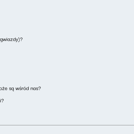
 gwiazdy)?
może są wśród nas?
i?