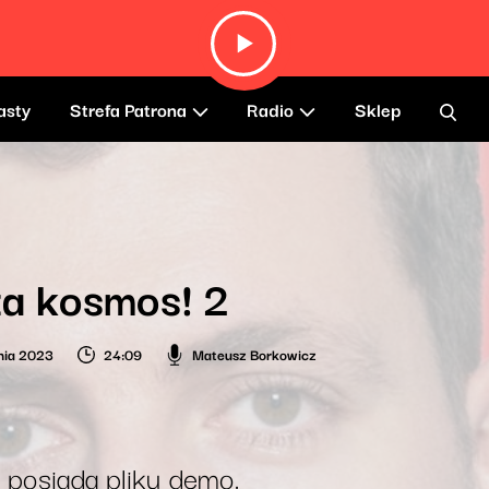
asty
Strefa Patrona
Radio
Sklep
a kosmos! 2
nia 2023
24:09
Mateusz Borkowicz
 posiada pliku demo.