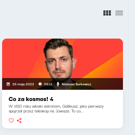
Mateusz Borkowicz
26 maja 2023
28:11
Co za kosmos! 4
W 1610 roku włoski astronom, Galileusz, jako pierwszy
spojrzał przez teleskop na Jowisza. To co...