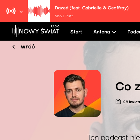
Dazed (feat. Gabrielle & Geoffroy)
Men I Trust
Start
Antena
Podc
wróć
Co z
28 kwiet
Ten podcast nie