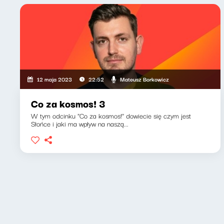
Mateusz Borkowicz
12 maja 2023
22:52
Co za kosmos! 3
W tym odcinku "Co za kosmos!" dowiecie się czym jest
Słońce i jaki ma wpływ na naszą...