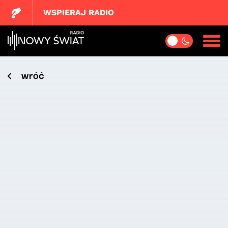
WSPIERAJ RADIO
wróć