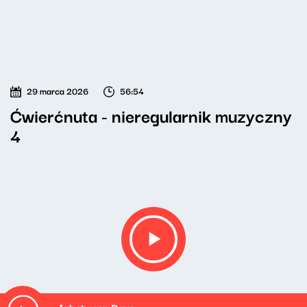
29 marca 2026
56:54
Ćwierćnuta - nieregularnik muzyczny
4