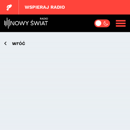
WSPIERAJ RADIO
wróć