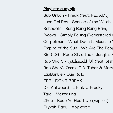
Playlista audycji:
Sub Urban - Freak (feat. REI AMI)
Lana Del Rey - Season of the Witch
Sohodolls - Bang Bang Bang Bang
Iyeoka - Simply Falling (Remastered 
Carpetman - What Does It Mean To 
Empire of the Sun - We Are The Peo
Kid 606 - Rude Style Indie Junglist
Rap Shar3 - انا فلسطيني (feat
Rap Shar3, Omnia T Al Taher & Mory 
LaaBarbie - Que Rollo
ZEP - DON’T BREAK
Die Antwoord - I Fink U Freeky
Tara - Mezzaluna
2Pac - Keep Ya Head Up (Explicit)
Erykah Badu - Appletree