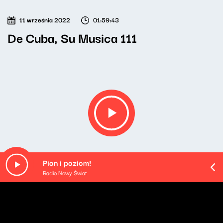
11 września 2022
01:59:43
De Cuba, Su Musica 111
Pion i poziom!
Radio Nowy Świat