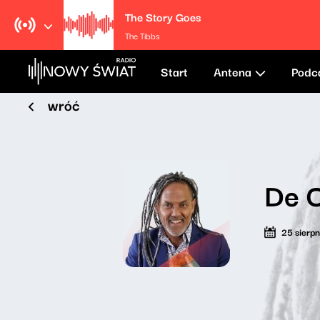
The Story Goes
The Tibbs
Start
Antena
Podc
wróć
De C
25 sierp