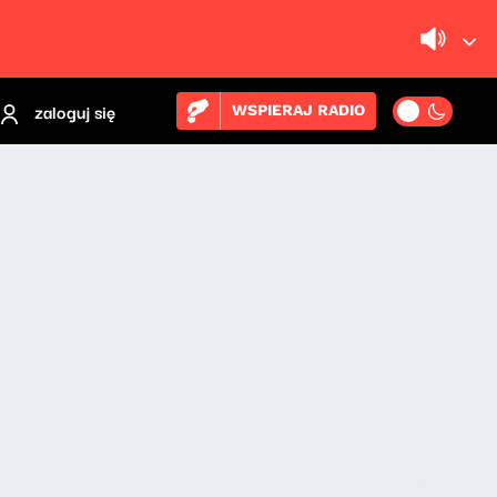
zaloguj się
WSPIERAJ RADIO