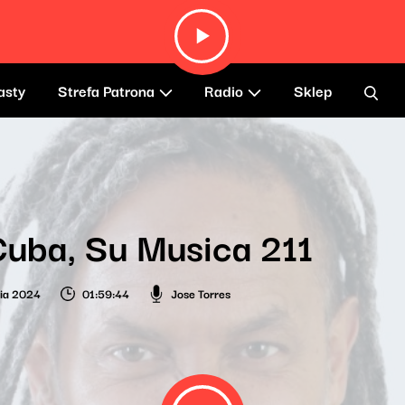
asty
Strefa Patrona
Radio
Sklep
uba, Su Musica 211
nia 2024
01:59:44
Jose Torres