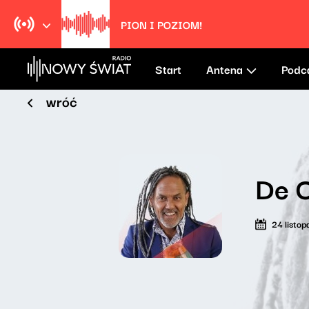
PION I POZIOM!
Start
Antena
Podc
wróć
De 
24 listo