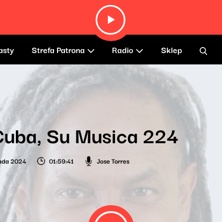
asty
Strefa Patrona
Radio
Sklep
Cuba, Su Musica 224
pada 2024
01:59:41
Jose Torres