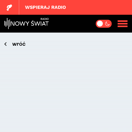
WSPIERAJ RADIO
wróć