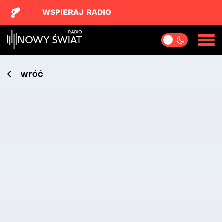
WSPIERAJ RADIO
wróć