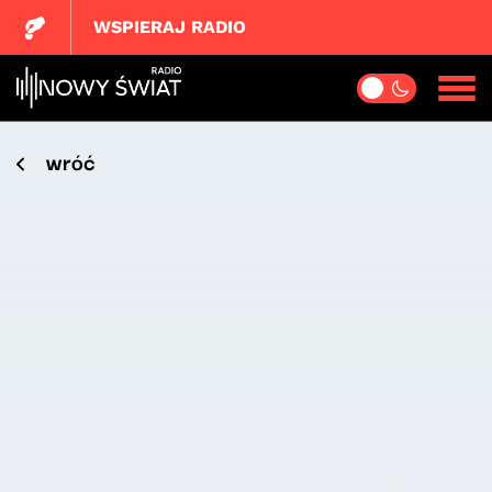
WSPIERAJ RADIO
wróć