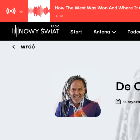
R.E.M.
Start
Antena
Podc
wróć
De 
11 stycz