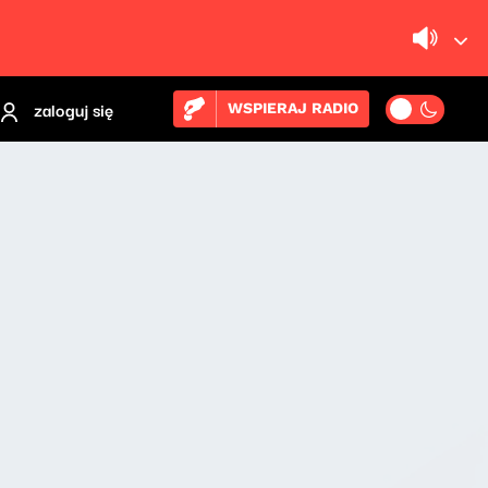
zaloguj się
WSPIERAJ RADIO