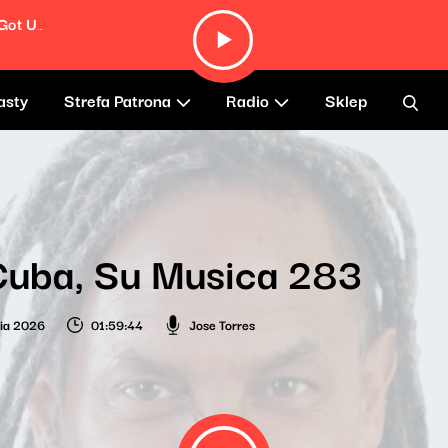
How The West Was Won And Where It Got Us (Remastered)
asty
Strefa Patrona
Radio
Sklep
Cuba, Su Musica 283
nia 2026
01:59:44
Jose Torres