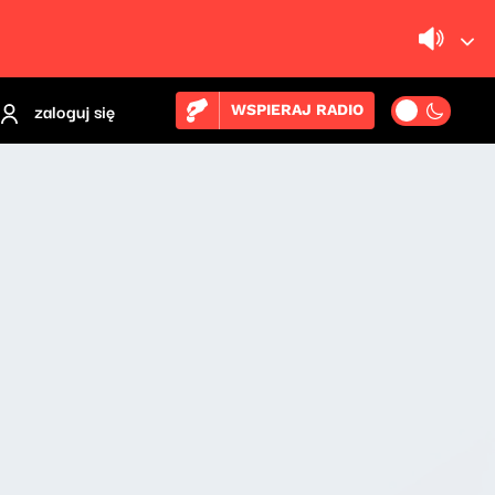
zaloguj się
WSPIERAJ RADIO