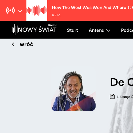
R.E.M.
Start
Antena
Podc
wróć
De 
1 lutego