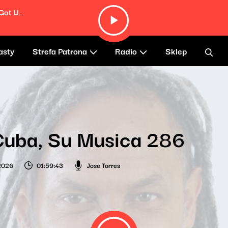
How The West Was Won And Where It Got Us (Remastered)
asty
Strefa Patrona
Radio
Sklep
Cuba, Su Musica 286
 2026
01:59:43
Jose Torres