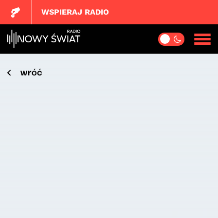
WSPIERAJ RADIO
wróć