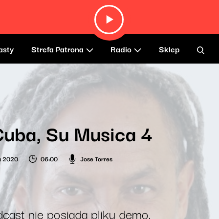
asty
Strefa Patrona
Radio
Sklep
uba, Su Musica 4
ia 2020
06:00
Jose Torres
cast nie posiada pliku demo.