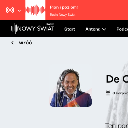
Pion i poziom!
Radio Nowy Świat
Start
Antena
Podc
wróć
De C
8 sierpn
Ten pod