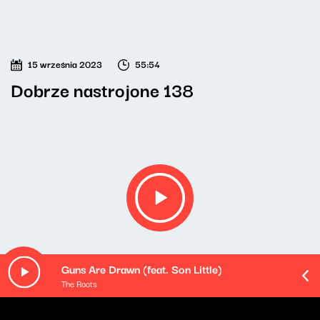
15 września 2023
55:54
Dobrze nastrojone 138
Guns Are Drawn (feat. Son Little)
The Roots