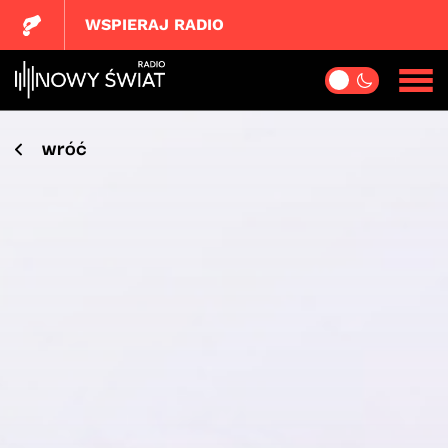
WSPIERAJ RADIO
wróć