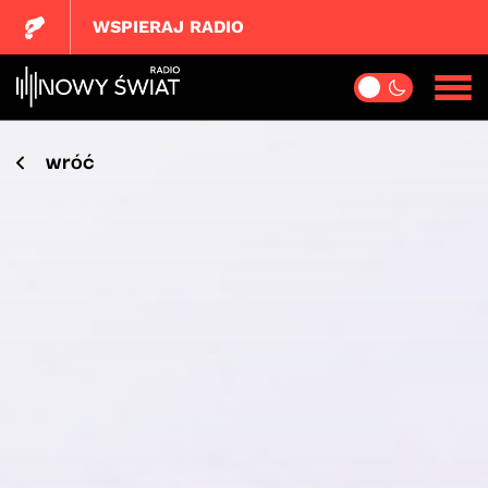
WSPIERAJ RADIO
wróć