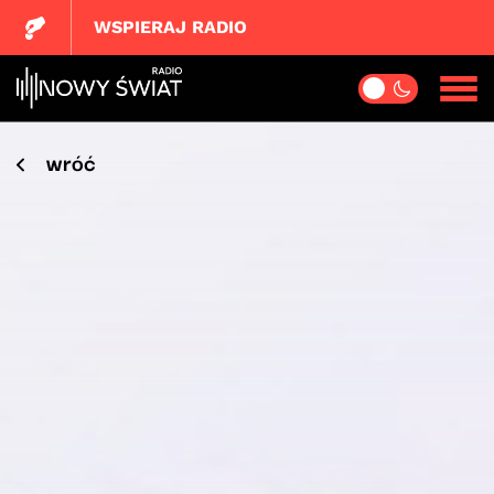
WSPIERAJ RADIO
wróć