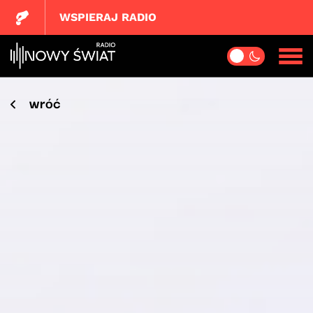
WSPIERAJ RADIO
wróć