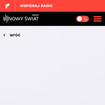
WSPIERAJ RADIO
wróć