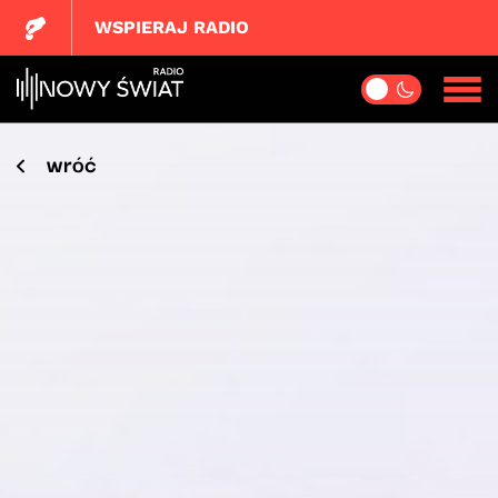
WSPIERAJ RADIO
wróć