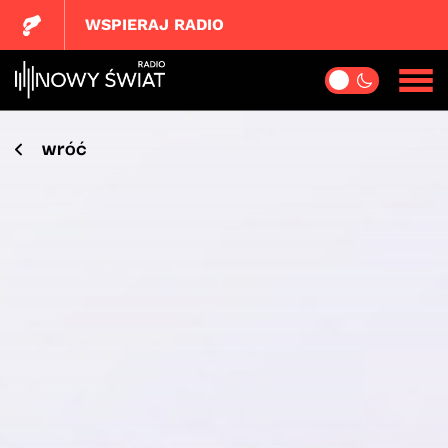
WSPIERAJ RADIO
wróć