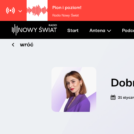
Pion i poziom!
Radio Nowy Świat
Start
Antena
Podc
wróć
Dobr
31 stycz