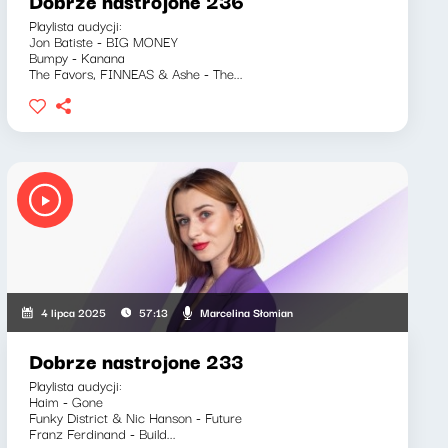
Dobrze nastrojone 236
Playlista audycji:
Jon Batiste - BIG MONEY
Bumpy - Kanana
The Favors, FINNEAS & Ashe - The...
Marcelina Słomian
4 lipca 2025
57:13
Dobrze nastrojone 233
Playlista audycji:
Haim - Gone
Funky District & Nic Hanson - Future
Franz Ferdinand - Build...