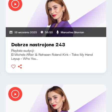
Marcelina Słomian
19 września 2025
56:50
Dobrze nastrojone 243
Playlista audycji:
El Michels Affair & Rahsaan Roland Kirk - Take My Hand
Layup - Who You...