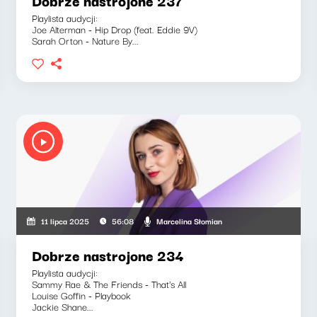
Dobrze nastrojone 237
Playlista audycji:
Joe Alterman - Hip Drop (feat. Eddie 9V)
Sarah Orton - Nature By...
Marcelina Słomian
11 lipca 2025
56:08
Dobrze nastrojone 234
Playlista audycji:
Sammy Rae & The Friends - That's All
Louise Goffin - Playbook
Jackie Shane...