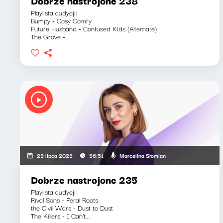
Dobrze nastrojone 238
Playlista audycji:
Bumpy - Cosy Comfy
Future Husband - Confused Kids (Alternate)
The Grove -...
Marcelina Słomian
25 lipca 2025
56:51
Dobrze nastrojone 235
Playlista audycji:
Rival Sons - Feral Roots
the Civil Wars - Dust to Dust
The Killers - I Can't...