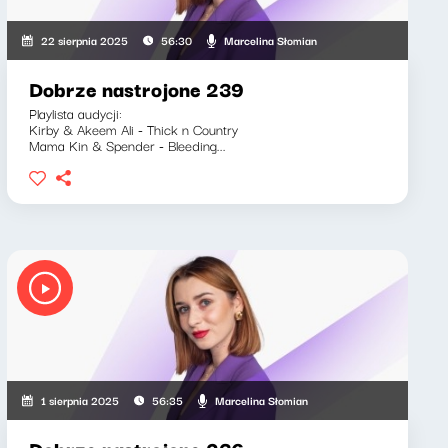
Marcelina Słomian
22 sierpnia 2025
56:30
Dobrze nastrojone 239
Playlista audycji:
Kirby & Akeem Ali - Thick n Country
Mama Kin & Spender - Bleeding...
Marcelina Słomian
1 sierpnia 2025
56:35