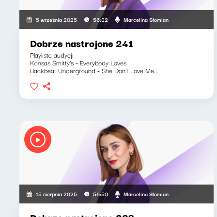
Marcelina Słomian
5 września 2025
56:32
Dobrze nastrojone 241
Playlista audycji:
Kansas Smitty's - Everybody Loves
Backbeat Underground - She Don't Love Me...
Marcelina Słomian
15 sierpnia 2025
56:50