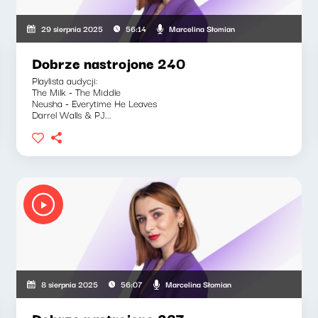
Marcelina Słomian
29 sierpnia 2025
56:14
Dobrze nastrojone 240
Playlista audycji:
The Milk - The Middle
Neusha - Everytime He Leaves
Darrel Walls & PJ...
Marcelina Słomian
8 sierpnia 2025
56:07