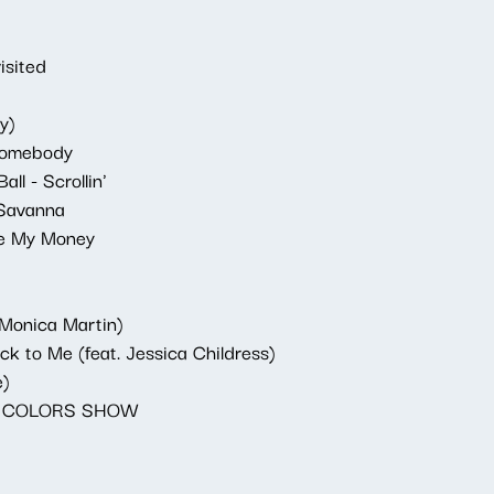
isited
y)
Somebody
ll - Scrollin'
 Savanna
ke My Money
 Monica Martin)
k to Me (feat. Jessica Childress)
e)
 - A COLORS SHOW