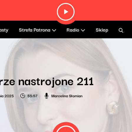
asty
Strefa Patrona
Radio
Sklep
ze nastrojone 211
nia 2025
55:57
Marcelina Słomian