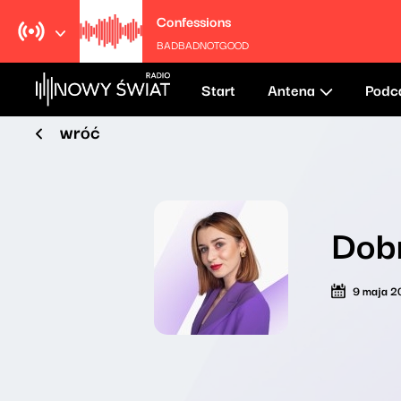
Confessions
BADBADNOTGOOD
Start
Antena
Podc
wróć
Dob
9 maja 2