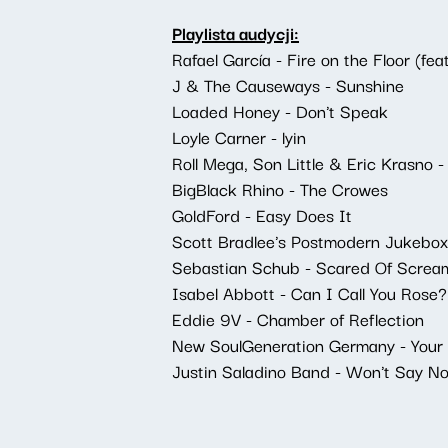
Playlista audycji:
Rafael García - Fire on the Floor (f
J & The Causeways - Sunshine
Loaded Honey - Don't Speak
Loyle Carner - lyin
Roll Mega, Son Little & Eric Krasno -
BigBlack Rhino - The Crowes
GoldFord - Easy Does It
Scott Bradlee's Postmodern Jukebox,
Sebastian Schub - Scared Of Screa
Isabel Abbott - Can I Call You Rose?
Eddie 9V - Chamber of Reflection
New SoulGeneration Germany - Your 
Justin Saladino Band - Won't Say N