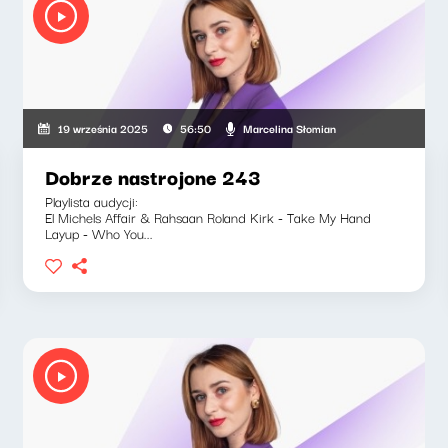
Marcelina Słomian
19 września 2025
56:50
Dobrze nastrojone 243
Playlista audycji:
El Michels Affair & Rahsaan Roland Kirk - Take My Hand
Layup - Who You...