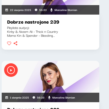
Marcelina Słomian
22 sierpnia 2025
56:30
Dobrze nastrojone 239
Playlista audycji:
Kirby & Akeem Ali - Thick n Country
Mama Kin & Spender - Bleeding...
Marcelina Słomian
1 sierpnia 2025
56:35