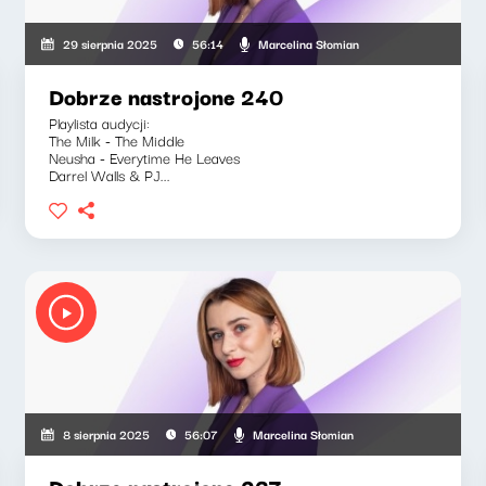
Marcelina Słomian
29 sierpnia 2025
56:14
Dobrze nastrojone 240
Playlista audycji:
The Milk - The Middle
Neusha - Everytime He Leaves
Darrel Walls & PJ...
Marcelina Słomian
8 sierpnia 2025
56:07