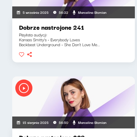
Marcelina Słomian
5 września 2025
56:32
Dobrze nastrojone 241
Playlista audycji:
Kansas Smitty's - Everybody Loves
Backbeat Underground - She Don't Love Me...
Marcelina Słomian
15 sierpnia 2025
56:50