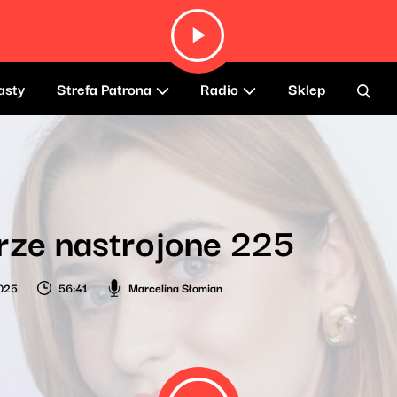
asty
Strefa Patrona
Radio
Sklep
rze nastrojone 225
025
56:41
Marcelina Słomian