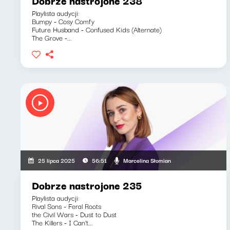
Dobrze nastrojone 238
Playlista audycji:
Bumpy - Cosy Comfy
Future Husband - Confused Kids (Alternate)
The Grove -...
Marcelina Słomian
25 lipca 2025
56:51
Dobrze nastrojone 235
Playlista audycji:
Rival Sons - Feral Roots
the Civil Wars - Dust to Dust
The Killers - I Can't...