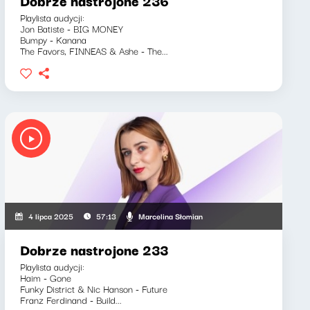
Dobrze nastrojone 236
Playlista audycji:
Jon Batiste - BIG MONEY
Bumpy - Kanana
The Favors, FINNEAS & Ashe - The...
Marcelina Słomian
4 lipca 2025
57:13
Dobrze nastrojone 233
Playlista audycji:
Haim - Gone
Funky District & Nic Hanson - Future
Franz Ferdinand - Build...