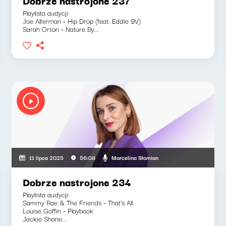
Dobrze nastrojone 237
Playlista audycji:
Joe Alterman - Hip Drop (feat. Eddie 9V)
Sarah Orton - Nature By...
Marcelina Słomian
11 lipca 2025
56:08
Dobrze nastrojone 234
Playlista audycji:
Sammy Rae & The Friends - That's All
Louise Goffin - Playbook
Jackie Shane...