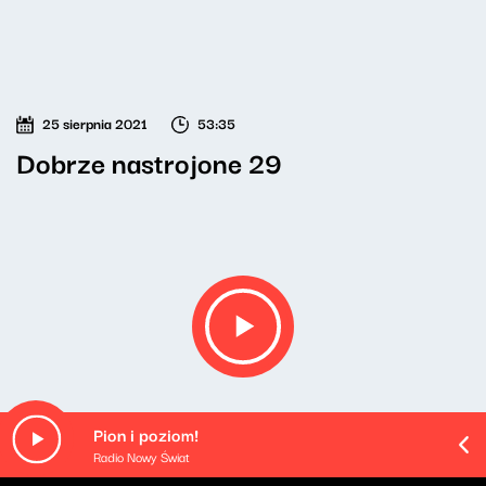
25 sierpnia 2021
53:35
Dobrze nastrojone 29
Pion i poziom!
Radio Nowy Świat