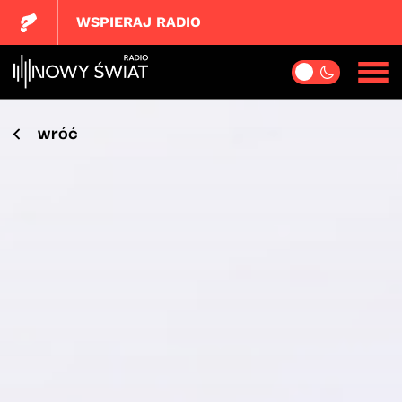
WSPIERAJ RADIO
wróć