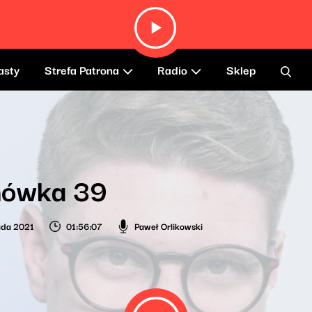
asty
Strefa Patrona
Radio
Sklep
ówka 39
pada 2021
01:56:07
Paweł Orlikowski