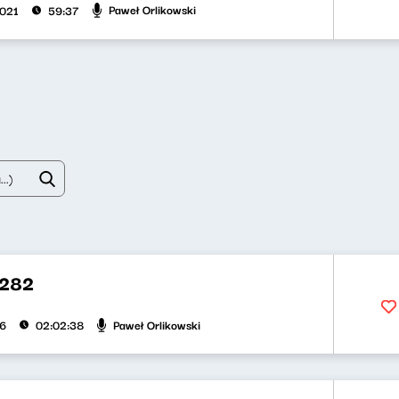
Paweł Orlikowski
2021
59:37
 282
Paweł Orlikowski
26
02:02:38