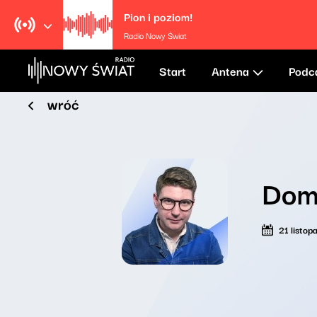
Pion i poziom!
Radio Nowy Świat
Start
Antena
Podc
wróć
Dom
21 listo