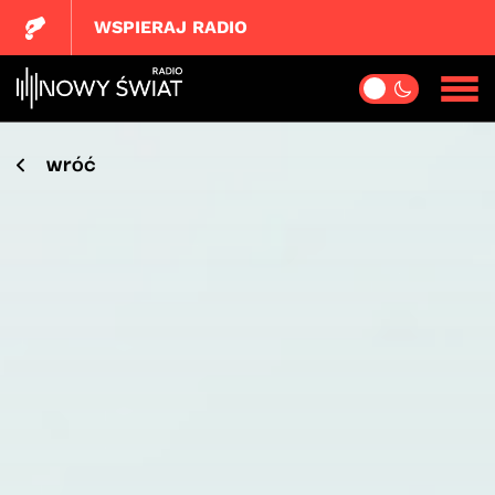
WSPIERAJ RADIO
wróć