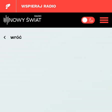
WSPIERAJ RADIO
wróć