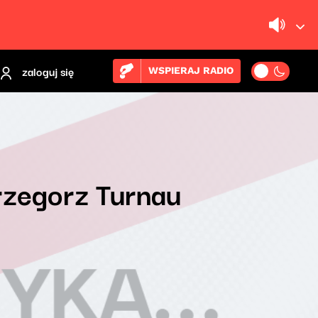
zaloguj się
WSPIERAJ RADIO
rzegorz Turnau