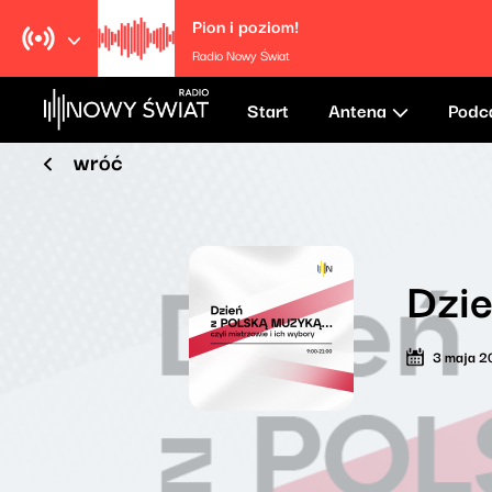
Pion i poziom!
Radio Nowy Świat
Start
Antena
Podc
wróć
Dzie
3 maja 2