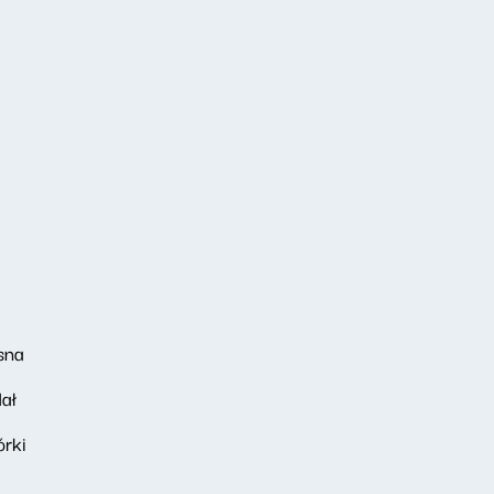
sna
ał
órki