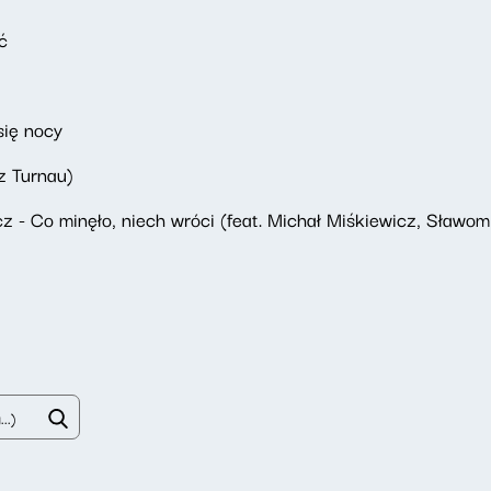
ć
się nocy
z Turnau)
z - Co minęło, niech wróci (feat. Michał Miśkiewicz, Sławom