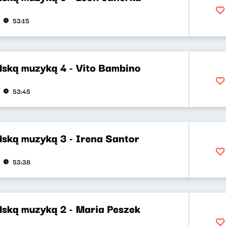
53:15
lską muzyką 4 - Vito Bambino
53:45
lską muzyką 3 - Irena Santor
53:38
lską muzyką 2 - Maria Peszek