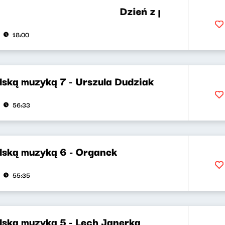
Dzień z polską muzyką 8 -
18:00
lską muzyką 7 - Urszula Dudziak
56:33
olską muzyką 6 - Organek
55:35
lską muzyką 5 - Lech Janerka