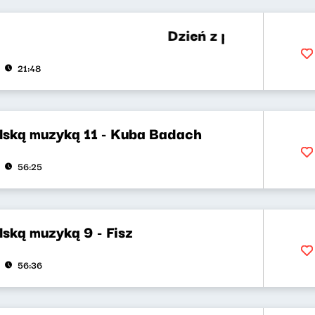
Dzień z polską muzyką 12 -
21:48
olską muzyką 11 - Kuba Badach
56:25
lską muzyką 9 - Fisz
56:36