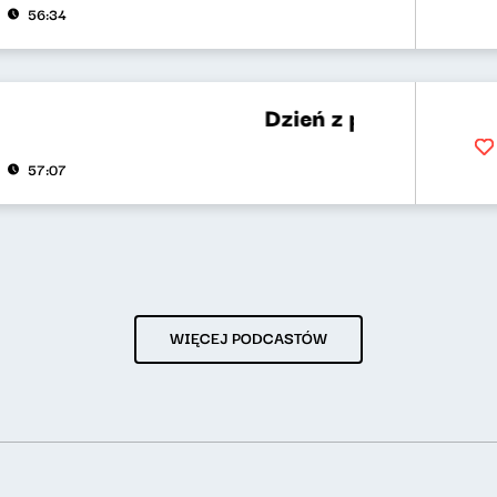
56:34
Dzień z polską muzyką 1 -
57:07
WIĘCEJ PODCASTÓW