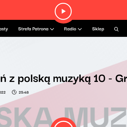
asty
Strefa Patrona
Radio
Sklep
ń z polską muzyką 10 - G
022
25:48