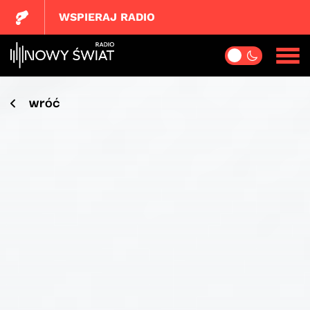
WSPIERAJ RADIO
wróć