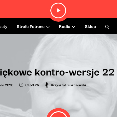
asty
Strefa Patrona
Radio
Sklep
iękowe kontro-wersje 22
pada 2020
01:53:26
Krzysztof Łuszczewski