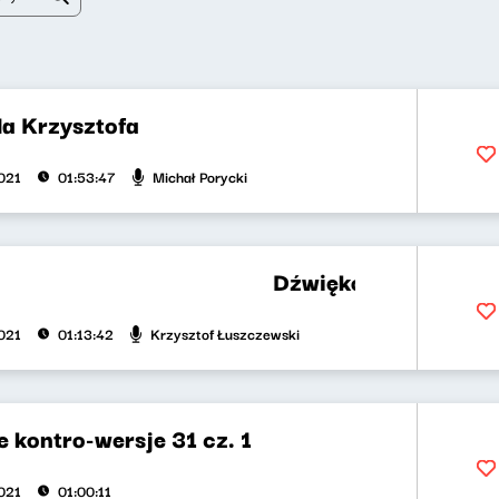
la Krzysztofa
Michał Porycki
2021
01:53:47
Dźwiękowe kontro-wersje
Krzysztof Łuszczewski
2021
01:13:42
 kontro-wersje 31 cz. 1
2021
01:00:11