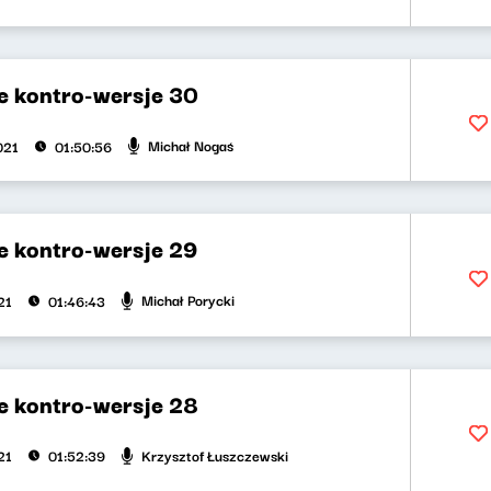
 kontro-wersje 30
Michał Nogaś
021
01:50:56
 kontro-wersje 29
Michał Porycki
21
01:46:43
 kontro-wersje 28
Krzysztof Łuszczewski
21
01:52:39