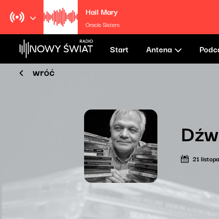
Hail Mary
Oracle Sisters
Start
Antena
Podc
wróć
Dźw
21 listo