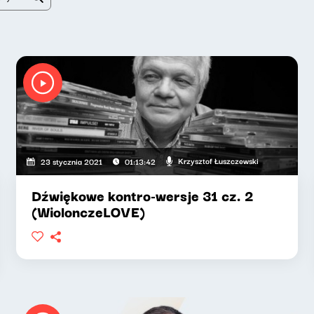
Krzysztof Łuszczewski
23 stycznia 2021
01:13:42
Dźwiękowe kontro-wersje 31 cz. 2
(WiolonczeLOVE)