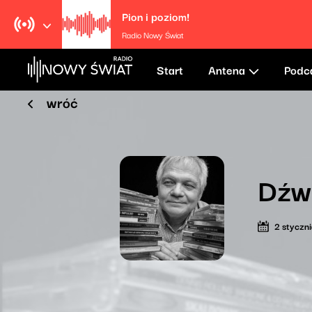
Pion i poziom!
Radio Nowy Świat
Start
Antena
Podc
wróć
Dźw
2 styczn