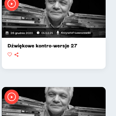
Krzysztof Łuszczewski
26 grudnia 2020
01:53:21
Dźwiękowe kontro-wersje 27