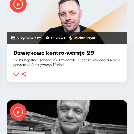
Michał Porycki
9 stycznia 2021
01:46:43
Dźwiękowe kontro-wersje 29
W zastępstwie (chorego) Krzysztofa Łuszczewskiego audycję
prowadził (zastępowy) Michał...