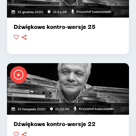
Krzysztof Łuszczewski
12 grudnia 2020
01:54:38
Dźwiękowe kontro-wersje 25
Krzysztof Łuszczewski
21 listopada 2020
01:53:26
Dźwiękowe kontro-wersje 22