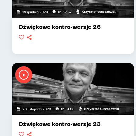
Krzysztof Łuszczewski
19 grudnia 2020
01:52:57
Dźwiękowe kontro-wersje 26
Krzysztof Łuszczewski
28 listopada 2020
01:51:08
Dźwiękowe kontro-wersje 23