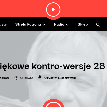
asty
Strefa Patrona
Radio
Sklep
iękowe kontro-wersje 28
ia 2021
01:52:39
Krzysztof Łuszczewski