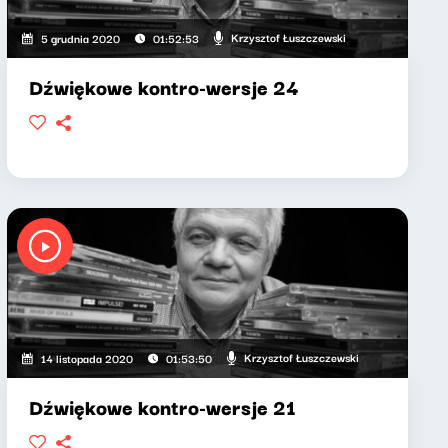
Krzysztof Łuszczewski
5 grudnia 2020
01:52:53
Dźwiękowe kontro-wersje 24
Krzysztof Łuszczewski
14 listopada 2020
01:53:50
Dźwiękowe kontro-wersje 21