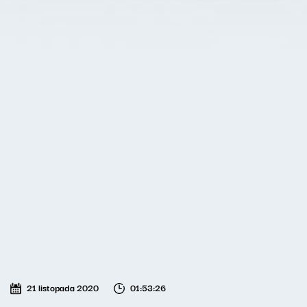
21 listopada 2020
01:53:26