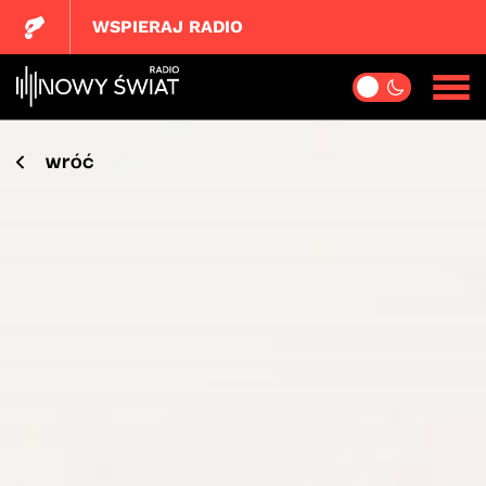
WSPIERAJ RADIO
wróć