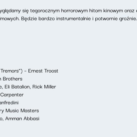
zyglądamy się tegorocznym horrorowym hitom kinowym oraz 
filmowych. Będzie bardzo instrumentalnie i potwornie groźnie
“Tremors”) – Ernest Troost
n Brothers
 Eli Batalion, Rick Miller
 Carpenter
anfredini
ry Music Masters
ngo, Amman Abbasi