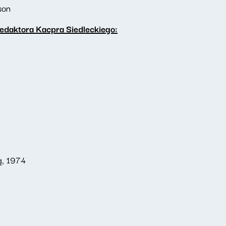
son
edaktora Kacpra Siedleckiego:
ą, 1974