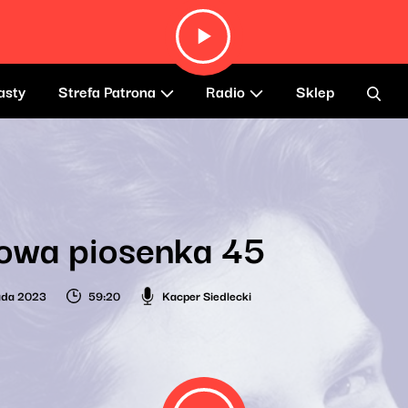
asty
Strefa Patrona
Radio
Sklep
owa piosenka 45
pada 2023
59:20
Kacper Siedlecki