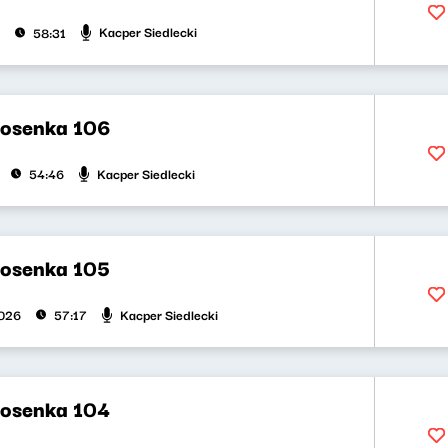
Kacper Siedlecki
58:31
iosenka 106
Kacper Siedlecki
54:46
iosenka 105
Kacper Siedlecki
2026
57:17
iosenka 104