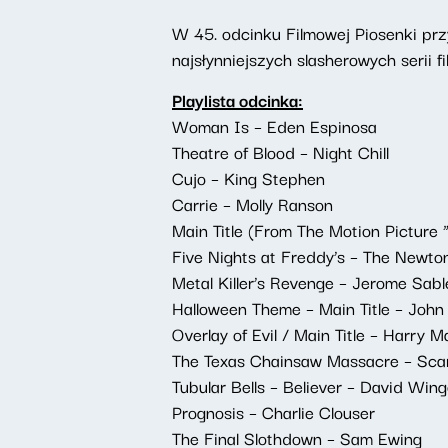
W 45. odcinku Filmowej Piosenki pr
najsłynniejszych slasherowych serii 
Playlista odcinka:
Woman Is – Eden Espinosa
Theatre of Blood – Night Chill
Cujo – King Stephen
Carrie – Molly Ranson
Main Title (From The Motion Picture 
Five Nights at Freddy’s – The Newto
Metal Killer’s Revenge – Jerome Sable,
Halloween Theme – Main Title – John
Overlay of Evil / Main Title – Harry M
The Texas Chainsaw Massacre – Sca
Tubular Bells – Believer – David Wi
Prognosis – Charlie Clouser
The Final Slothdown – Sam Ewing