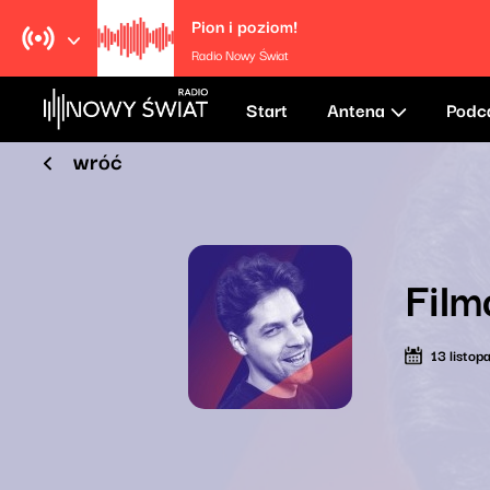
Pion i poziom!
Radio Nowy Świat
Start
Antena
Podc
wróć
Film
13 listo