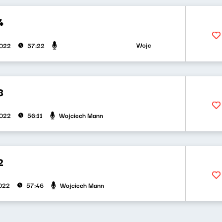
4
Wojciech Mann, Bruno Jasieński
2022
57:22
3
Wojciech Mann
2022
56:11
2
Wojciech Mann
022
57:46