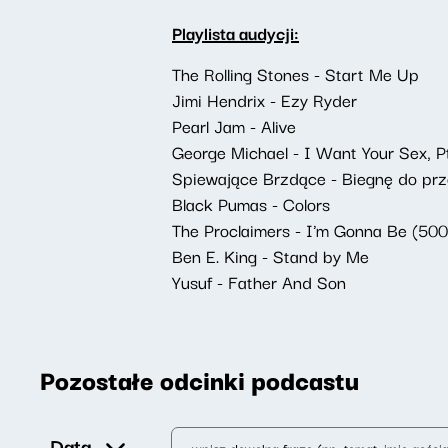
Playlista audycji:
The Rolling Stones - Start Me Up
Jimi Hendrix - Ezy Ryder
Pearl Jam - Alive
George Michael - I Want Your Sex, Pt
Spiewające Brzdące - Biegnę do pr
Black Pumas - Colors
The Proclaimers - I'm Gonna Be (500
Ben E. King - Stand by Me
Yusuf - Father And Son
Pozostałe odcinki podcastu
Data