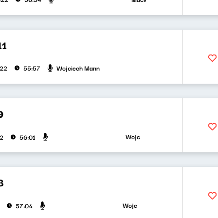
11
Wojciech Mann
022
55:57
9
Wojciech Mann, Barbara Gregorczyk
22
56:01
8
Wojciech Mann, Paweł Orlikowski
57:04