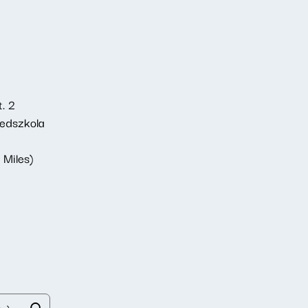
. 2
zedszkola
 Miles)