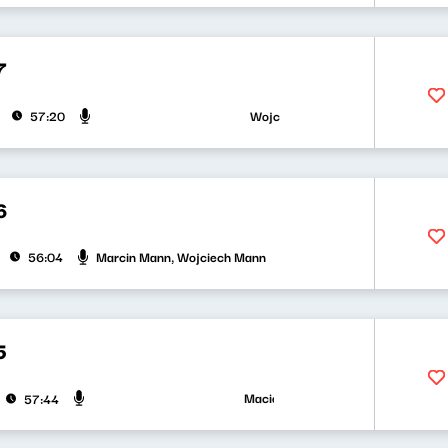
7
Wojciech Mann, Marcelina Słomian
57:20
6
Marcin Mann, Wojciech Mann
56:04
5
Maciej Grzenkowicz, Wojciech Mann
57:44