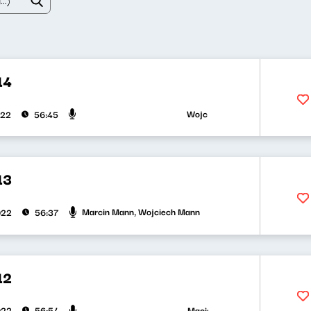
14
Wojciech Mann, Paweł Orlikowski
022
56:45
13
Marcin Mann, Wojciech Mann
022
56:37
12
Maciej Jankowski, Wojciech Mann
022
56:54