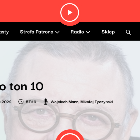
asty
Strefa Patrona
Radio
Sklep
o ton 10
ia 2022
57:19
Wojciech Mann
,
Mikołaj Tyczyński