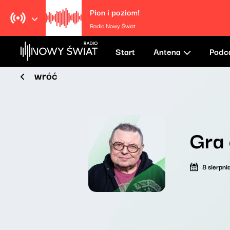
Pion i poziom!
Radio Nowy Świat
Start
Antena
Podc
wróć
Gra 
8 sierpn