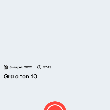
8 sierpnia 2022
57:19
Gra o ton 10