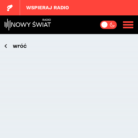
WSPIERAJ RADIO
wróć