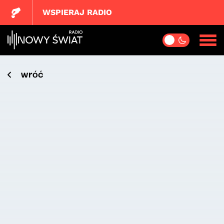
WSPIERAJ RADIO
wróć