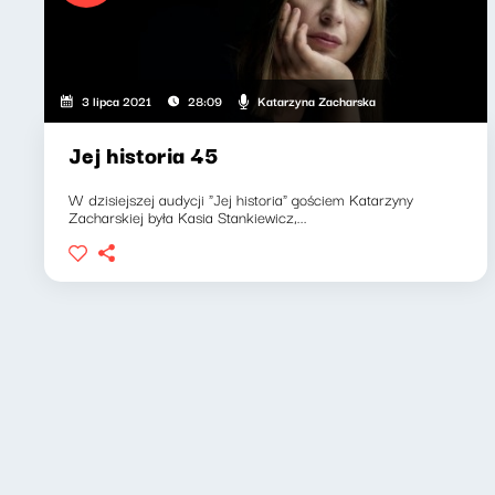
Katarzyna Zacharska
3 lipca 2021
28:09
Jej historia 45
W dzisiejszej audycji "Jej historia" gościem Katarzyny
Zacharskiej była Kasia Stankiewicz,...