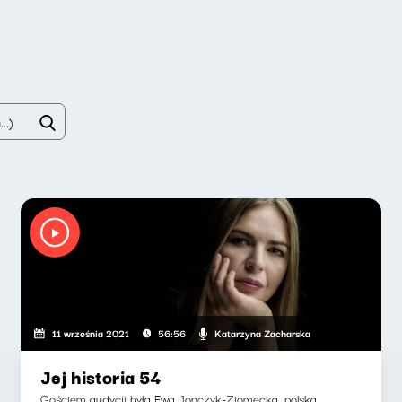
Katarzyna Zacharska
11 września 2021
56:56
Jej historia 54
Gościem audycji była Ewa Jonczyk-Ziomecka, polska