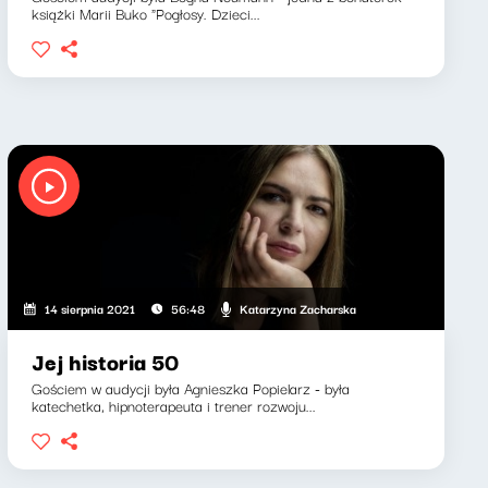
książki Marii Buko "Pogłosy. Dzieci...
Katarzyna Zacharska
14 sierpnia 2021
56:48
Jej historia 50
Gościem w audycji była Agnieszka Popielarz - była
katechetka, hipnoterapeuta i trener rozwoju...