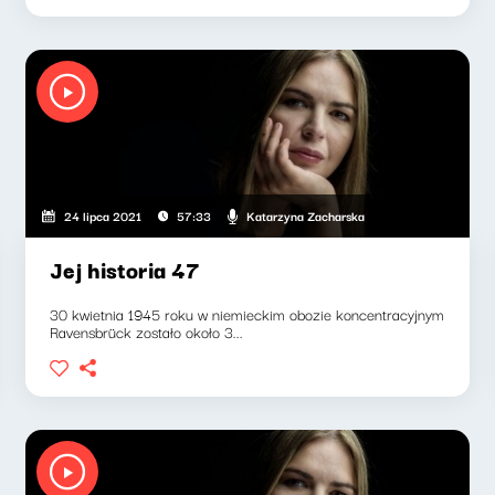
Katarzyna Zacharska
24 lipca 2021
57:33
Jej historia 47
30 kwietnia 1945 roku w niemieckim obozie koncentracyjnym
Ravensbrück zostało około 3...