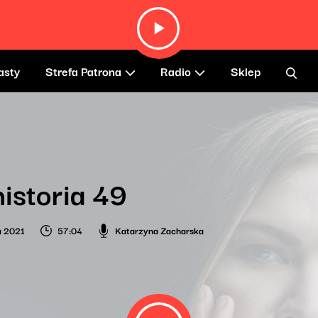
asty
Strefa Patrona
Radio
Sklep
historia 49
a 2021
57:04
Katarzyna Zacharska