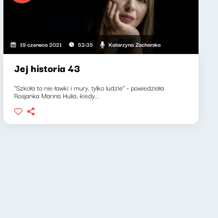
Katarzyna Zacharska
19 czerwca 2021
53:35
Jej historia 43
"Szkoła to nie ławki i mury, tylko ludzie" - powiedziała
Rosjanka Marina Hulia, kiedy...