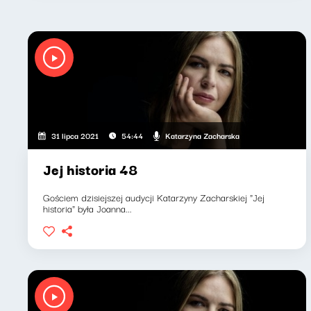
Katarzyna Zacharska
31 lipca 2021
54:44
Jej historia 48
Gościem dzisiejszej audycji Katarzyny Zacharskiej "Jej
historia" była Joanna...