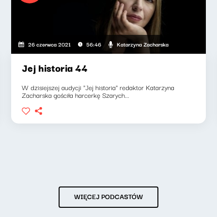
Katarzyna Zacharska
26 czerwca 2021
56:46
Jej historia 44
W dzisiejszej audycji "Jej historia" redaktor Katarzyna
Zacharska gościła harcerkę Szarych...
WIĘCEJ PODCASTÓW