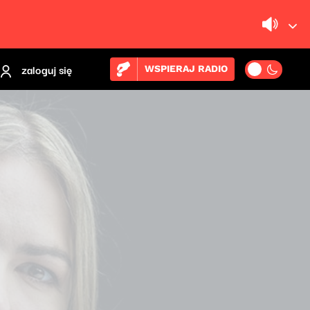
zaloguj się
WSPIERAJ RADIO