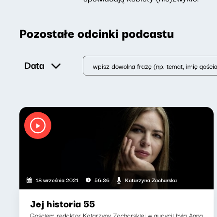
Pozostałe odcinki podcastu
Data
Katarzyna Zacharska
18 września 2021
56:36
Jej historia 55
Gościem redaktor Katarzyny Zacharskiej w audycji była Anna