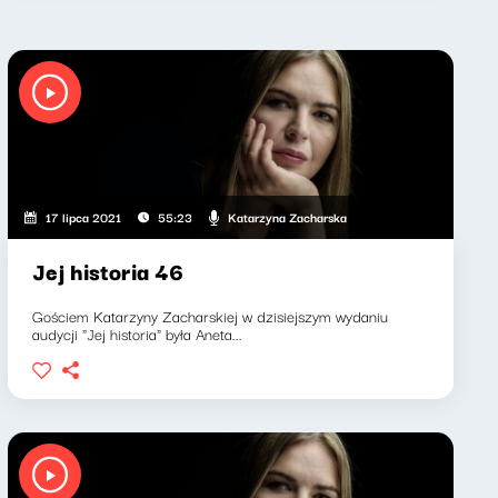
Katarzyna Zacharska
17 lipca 2021
55:23
Jej historia 46
Gościem Katarzyny Zacharskiej w dzisiejszym wydaniu
audycji "Jej historia" była Aneta...