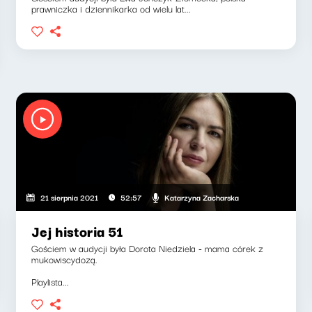
prawniczka i dziennikarka od wielu lat...
Katarzyna Zacharska
21 sierpnia 2021
52:57
Jej historia 51
Gościem w audycji była Dorota Niedziela - mama córek z
mukowiscydozą.
Playlista...