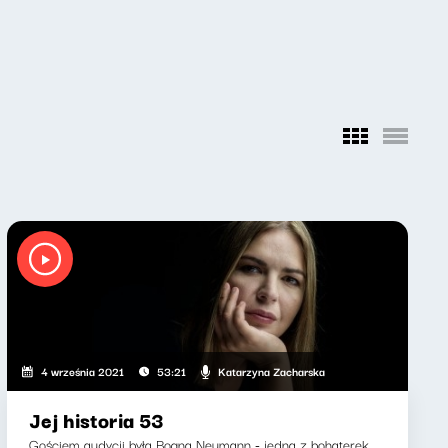
Katarzyna Zacharska
4 września 2021
53:21
Jej historia 53
Gościem audycji była Bogna Neumann - jedna z bohaterek