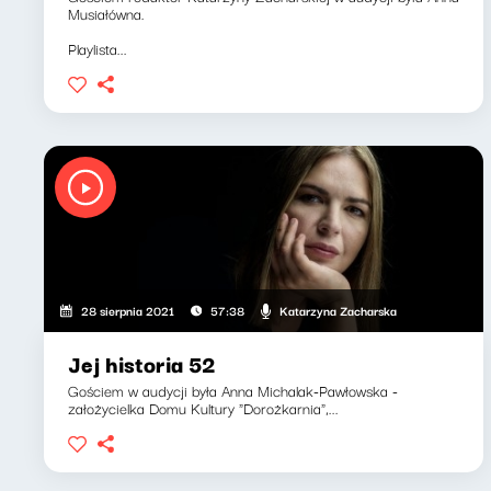
Musiałówna.
Playlista...
Katarzyna Zacharska
28 sierpnia 2021
57:38
Jej historia 52
Gościem w audycji była Anna Michalak-Pawłowska -
założycielka Domu Kultury "Dorożkarnia",...