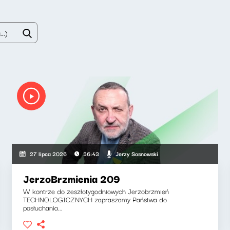
Jerzy Sosnowski
27 lipca 2026
56:43
JerzoBrzmienia 209
W kontrze do zeszłotygodniowych Jerzobrzmień
TECHNOLOGICZNYCH zapraszamy Państwa do
posłuchania...