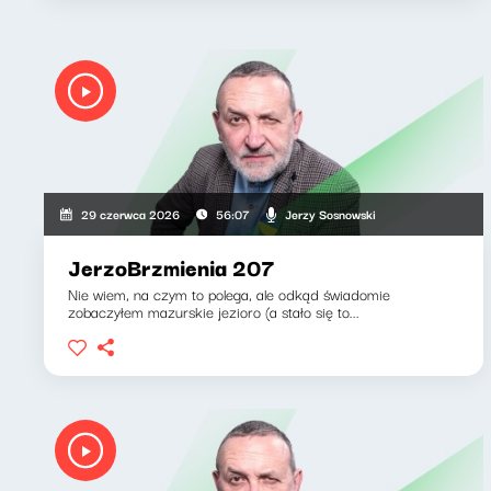
Jerzy Sosnowski
29 czerwca 2026
56:07
JerzoBrzmienia 207
Nie wiem, na czym to polega, ale odkąd świadomie
zobaczyłem mazurskie jezioro (a stało się to...