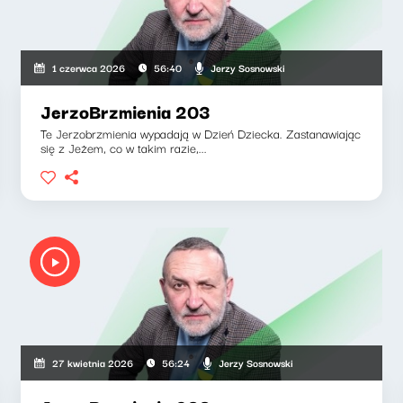
Jerzy Sosnowski
1 czerwca 2026
56:40
JerzoBrzmienia 203
Te Jerzobrzmienia wypadają w Dzień Dziecka. Zastanawiając
się z Jeżem, co w takim razie,...
Jerzy Sosnowski
27 kwietnia 2026
56:24