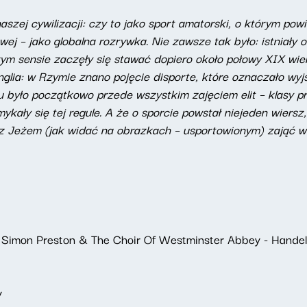
szej cywilizacji: czy to jako sport amatorski, o którym powi
wej – jako globalna rozrywka. Nie zawsze tak było: istniał
szym sensie zaczęły się stawać dopiero około połowy XIX w
glia: w Rzymie znano pojęcie disporte, które oznaczało wyj
u było początkowo przede wszystkim zajęciem elit – klasy pra
ykały się tej regule. A że o sporcie powstał niejeden wiers
 z Jeżem (jak widać na obrazkach – usportowionym) zająć w 
, Simon Preston & The Choir Of Westminster Abbey - Handel
y