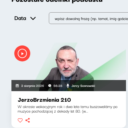
Data
Jerzy Sosnowski
3 sierpnia 2026
56:28
JerzoBrzmienia 210
W okresie wakacyjnym rok i dwa lata temu buszowaliśmy po
muzyce pochodzącej z dekady lat 80. (w...