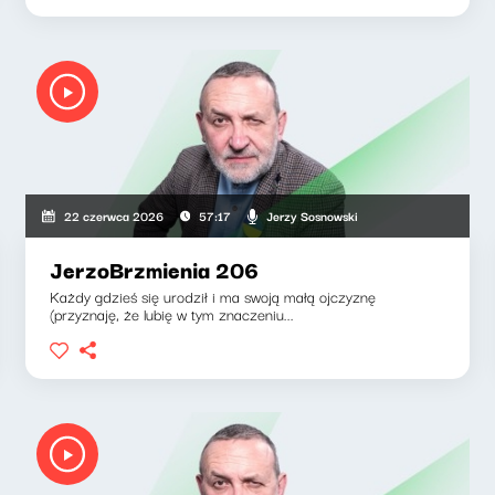
Jerzy Sosnowski
22 czerwca 2026
57:17
JerzoBrzmienia 206
Każdy gdzieś się urodził i ma swoją małą ojczyznę
(przyznaję, że lubię w tym znaczeniu...