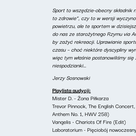
Sport to wszędzie-obecny składnik na
to zdrowie”, czy to w wersji wyczyno
powietrzu, ale te sportem w dzisiej
do nas ze starożytnego Rzymu via An
by zażyć rekreacji. Uprawianie sport
czasu – choć niektóre dyscypliny wym
więc tym właśnie postanowiliśmy się
niespodzianki…
Jerzy Sosnowski
Playlista audycji:
Mister D. - Żona Piłkarza
Trevor Pinnock, The English Concert
Anthem No. 1, HWV 258)
Vangelis - Chariots Of Fire (Edit)
Laboratorium - Pięciobój nowoczesn