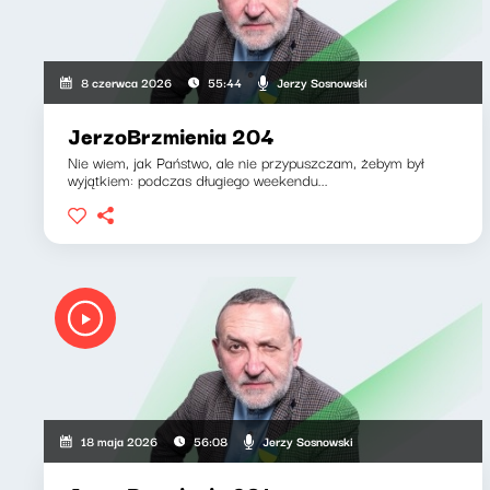
Jerzy Sosnowski
8 czerwca 2026
55:44
JerzoBrzmienia 204
Nie wiem, jak Państwo, ale nie przypuszczam, żebym był
wyjątkiem: podczas długiego weekendu...
Jerzy Sosnowski
18 maja 2026
56:08