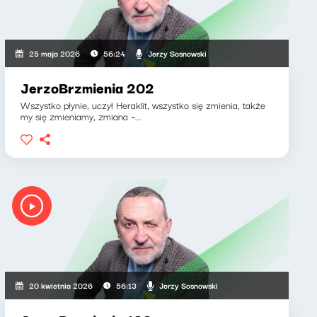
Jerzy Sosnowski
25 maja 2026
56:24
JerzoBrzmienia 202
Wszystko płynie, uczył Heraklit, wszystko się zmienia, także
my się zmieniamy, zmiana –...
Jerzy Sosnowski
20 kwietnia 2026
56:13