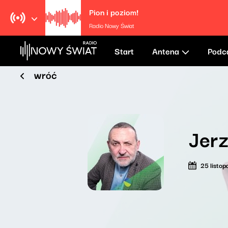
Pion i poziom!
Radio Nowy Świat
Start
Antena
Podc
wróć
Jerz
25 listo