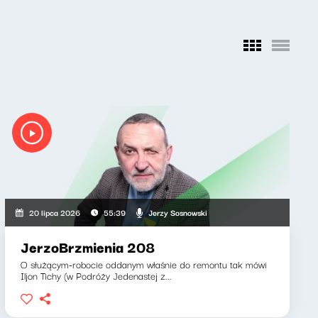
Jerzy Sosnowski
20 lipca 2026
55:39
JerzoBrzmienia 208
O służącym-robocie oddanym właśnie do remontu tak mówi
Iljon Tichy (w Podróży Jedenastej z...