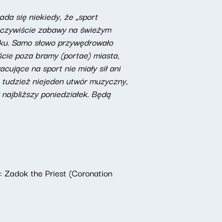
ada się niekiedy, że „sport
y oczywiście zabawy na świeżym
ieku. Samo słowo przywędrowało
ście poza bramy (portae) miasta,
cujące na sport nie miały sił ani
z, tudzież niejeden utwór muzyczny,
najbliższy poniedziałek. Będą
: Zadok the Priest (Coronation