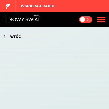
WSPIERAJ RADIO
wróć