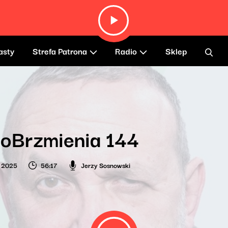
asty
Strefa Patrona
Radio
Sklep
oBrzmienia 144
a 2025
56:17
Jerzy Sosnowski