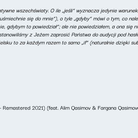
atywne wszechświaty. O ile „jeśli” wyznacza jedynie warune
m, uśmiechnie się do mnie”), o tyle „gdyby” mówi o tym, co n
e, gdybym to powiedział”; ale nie powiedziałem, a ona się n
tanowiliśmy z Jeżem zaprosić Państwa do audycji pod hasłem
lsku to za każdym razem to samo „if” (naturalnie dzięki su
 Remastered 2021) (feat. Alim Qasimov & Fargana Qasimov