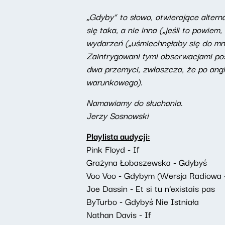
„Gdyby” to słowo, otwierające altern
się taka, a nie inna („jeśli to powie
wydarzeń („uśmiechnęłaby się do mni
Zaintrygowani tymi obserwacjami pos
dwa przemyci, zwłaszcza, że po angie
warunkowego).
Namawiamy do słuchania.
Jerzy Sosnowski
Playlista audycji:
Pink Floyd - If
Grażyna Łobaszewska - Gdybyś
Voo Voo - Gdybym (Wersja Radiowa -
Joe Dassin - Et si tu n'existais pas
ByTurbo - Gdybyś Nie Istniała
Nathan Davis - If