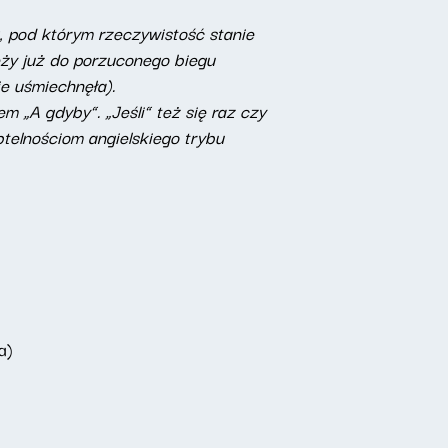
k, pod którym rzeczywistość stanie
ależy już do porzuconego biegu
ie uśmiechnęła).
 „A gdyby”. „Jeśli” też się raz czy
btelnościom angielskiego trybu
a)