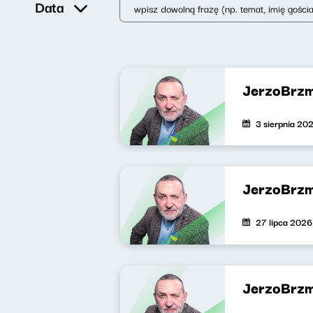
Data
JerzoBrzm
3 sierpnia 20
JerzoBrzm
27 lipca 2026
JerzoBrzm