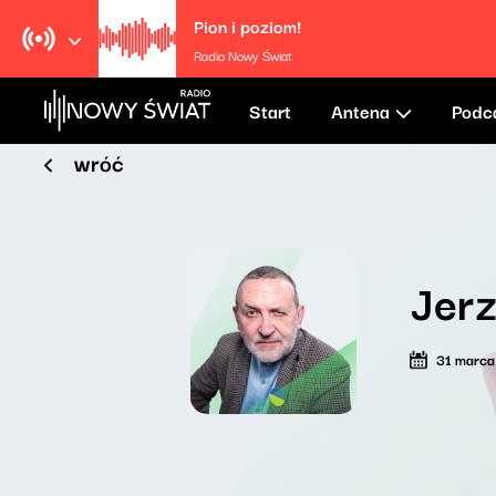
Pion i poziom!
Radio Nowy Świat
Start
Antena
Podc
wróć
Jerz
31 marc