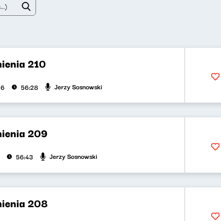
ienia 210
Jerzy Sosnowski
26
56:28
ienia 209
Jerzy Sosnowski
56:43
ienia 208