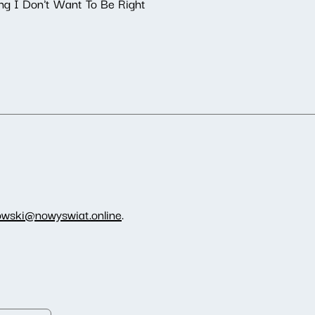
ong I Don't Want To Be Right
owski@nowyswiat.online
.