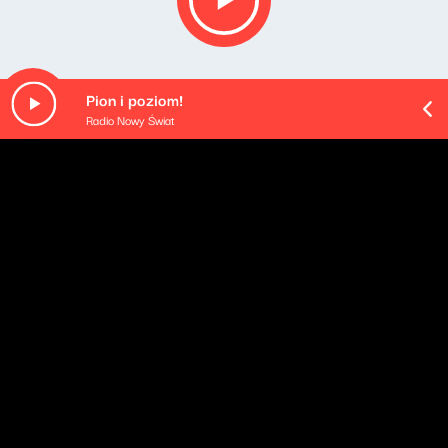
Pion i poziom!
Radio Nowy Świat
O odcinku
W ostatni poniedziałek zajmowaliśmy się obłokami,
a teraz nasz wzrok zsunął się tylko trochę niżej,
wyostrzył – i oto w polu widzenia Jeża i moim znalazły
się PTAKI. Co prawda od czasu, gdy „Park Jurajski”
uświadomił mi ich pochodzenie, nawet jaskółkom