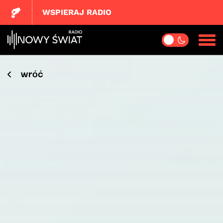
WSPIERAJ RADIO
wróć