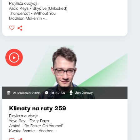
Playlista audycji:
Alicia Keys - Skydive (Unlocked)
Thundercat - Without You
Madison McFerrin -...
Jan Janczy
21 kwietnia 2026
01:52:56
Klimaty na raty 259
Playlista audycji:
Yaya Bey - Forty Days
Aminé - Be Easier On Yourself
Kwaku Asante - Another...