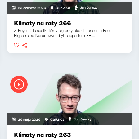
Jan Janczy
23 czerwca 2026
01:52:48
Klimaty na raty 266
Z Royel Otis spotkaliśmy się przy okazji koncertu Foo
Fighters na Narodowym, byli supportem FF....
Jan Janczy
26 maja 2026
01:52:01
Klimaty na raty 263