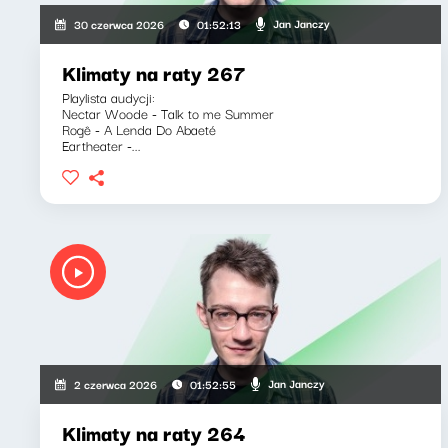
Jan Janczy
30 czerwca 2026
01:52:13
Klimaty na raty 267
Playlista audycji:
Nectar Woode - Talk to me Summer
Rogê - A Lenda Do Abaeté
Eartheater -...
Jan Janczy
2 czerwca 2026
01:52:55
Klimaty na raty 264