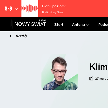
Pion i poziom!
Radio Nowy Świat
Start
Antena
Podc
wróć
Klim
27 maja