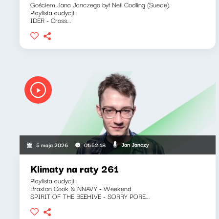
Gościem Jana Janczego był Neil Codling (Suede).
Playlista audycji:
IDER - Cross...
Jan Janczy
5 maja 2026
01:52:18
Klimaty na raty 261
Playlista audycji:
Braxton Cook & NNAVY - Weekend
SPIRIT OF THE BEEHIVE - SORRY PORE...