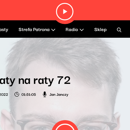
asty
Strefa Patrona
Radio
Sklep
aty na raty 72
 2022
01:51:05
Jan Janczy