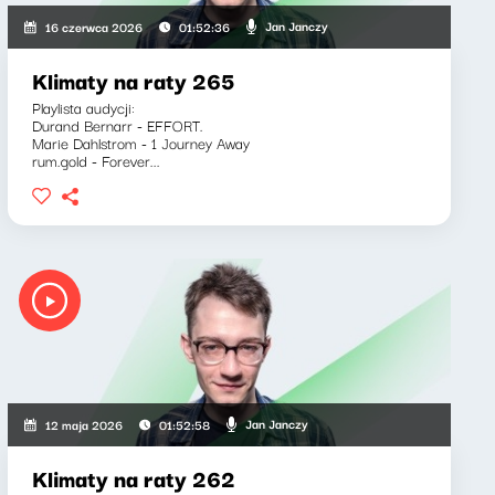
Jan Janczy
16 czerwca 2026
01:52:36
Klimaty na raty 265
Playlista audycji:
Durand Bernarr - EFFORT.
Marie Dahlstrom - 1 Journey Away
rum.gold - Forever...
Jan Janczy
12 maja 2026
01:52:58
Klimaty na raty 262