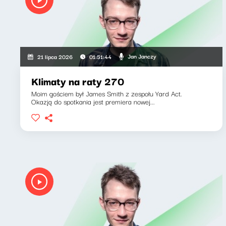
Jan Janczy
21 lipca 2026
01:51:44
Klimaty na raty 270
Moim gościem był James Smith z zespołu Yard Act.
Okazją do spotkania jest premiera nowej...