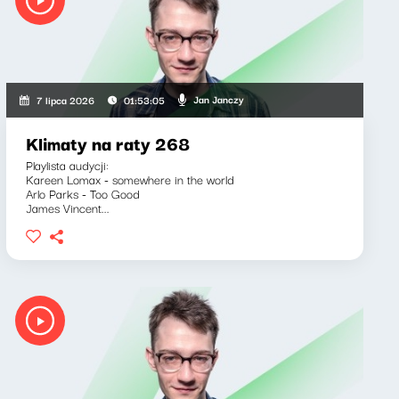
Jan Janczy
7 lipca 2026
01:53:05
Klimaty na raty 268
Playlista audycji:
Kareen Lomax - somewhere in the world
Arlo Parks - Too Good
James Vincent...